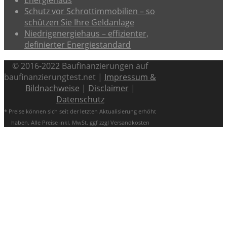
Energiehaus
Schutz vor Schrottimmobilien – so
schützen Sie Ihre Geldanlage
Niedrigenergiehaus – effizienter,
definierter Energiestandard
© 2016-2022 Baufinanzierungen auf
baufinanzierungtest.net |
Impressum &
Bildnachweise
|
Disclaimer
|
Datenschutz